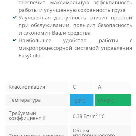
обеспечит максимальную эффективность
работы и улучшенную сохранность груза
Улучшенная доступность снизит простои
при обслуживании, повысит безопасность
и сэкономит Ваши средства
Наибольшее удобство работы с
микропроцессорной системой управления
EasyCold.
Классификация
С
А
Температура
o
o
o
-20
C
0
+2
C
Требуемый
2
o
0,38 Вт/m
C
коэффициент К
Объем
изотермического