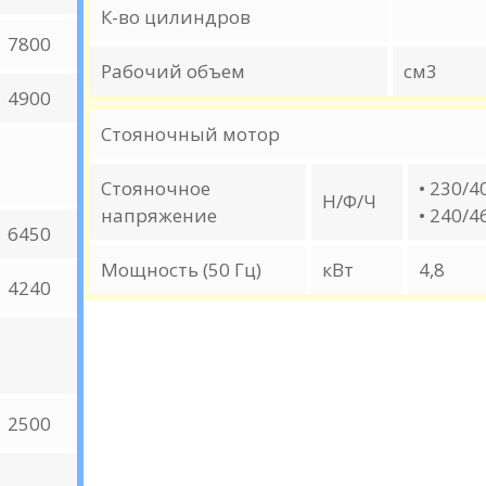
К-во цилиндров
7800
Рабочий объем
см3
4900
Стояночный мотор
Стояночное
• 230/4
Н/Ф/Ч
напряжение
• 240/4
6450
Мощность (50 Гц)
кВт
4,8
4240
2500