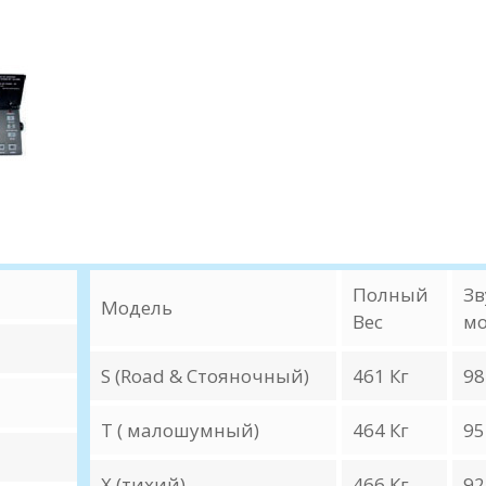
Полный
Зв
Модель
Вес
мо
S (Road & Стояночный)
461 Кг
98
T ( малошумный)
464 Кг
95
X (тихий)
466 Кг
92