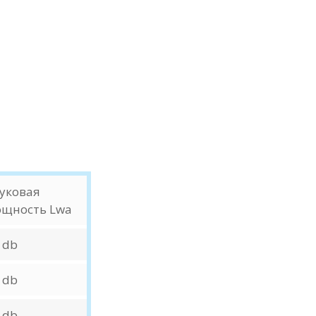
уковая
щность Lwa
 db
 db
 db