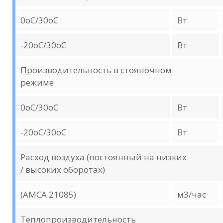
0oС/30oC
Вт
-20oC/30oC
Вт
Производительность в стояночном
режиме
0oС/30oC
Вт
-20oC/30oC
Вт
Расход воздуха (постоянный на низких
/ высоких оборотах)
(AMCA 21085)
м3/час
Теплопроизводительность