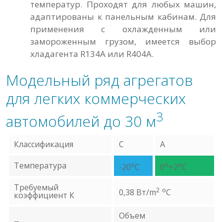
температур. Проходят для любых машин,
адаптированы к панельным кабинам. Для
применения с охлажденным или
замороженным грузом, имеется выбор
хладагента R134A или R404A.
Модельный ряд агрегатов
для легких коммерческих
3
автомобилей до 30 м
Классификация
С
А
Температура
o
o
o
-20
C
0
+2
C
Требуемый
2
o
0,38 Вт/m
C
коэффициент К
Объем